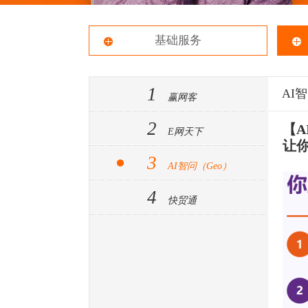
基础服务
1
AI
赢网客
2
【
E网天下
让
3
AI智问（Geo）
4
快贸通